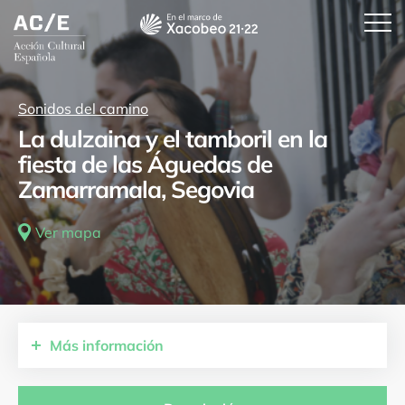
Sonidos del camino
La dulzaina y el tamboril en la
fiesta de las Águedas de
Zamarramala, Segovia
Ver mapa
Más
información
Comunidades autónomas
Castilla y León