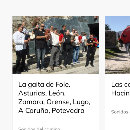
La gaita de Fole.
Las c
Asturias, León,
Hacin
Zamora, Orense, Lugo,
A Coruña, Potevedra
Sonidos 
Sonidos del camino