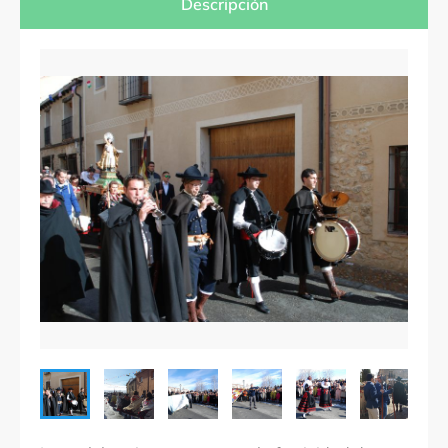
Descripción
Provincias
Segovia
Comarcas
Localidades
Zamarramala, Entidad local menor perteneciente al
municipio de Segovia.
Denominación
Fiesta de Las Águedas
Fechas
El 5 de febrero si cae en domingo y si no, el
sábado, domingo y lunes siguiente.