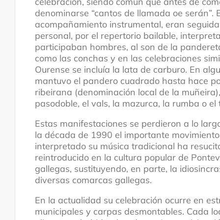
celebración, siendo común que antes de com
denominarse “cantos de llamada oe serán”. Est
acompañamiento instrumental, eran seguidas
personal, por el repertorio bailable, interpr
participaban hombres, al son de la panderet
como las conchas y en las celebraciones simi
Ourense se incluía la lata de carburo. En al
mantuvo el pandero cuadrado hasta hace poco
ribeirana (denominación local de la muñeira),
pasodoble, el vals, la mazurca, la rumba o el
Estas manifestaciones se perdieron a lo larg
la década de 1990 el importante movimiento j
interpretado su música tradicional ha resuci
reintroducido en la cultura popular de Ponte
gallegas, sustituyendo, en parte, la idiosinc
diversas comarcas gallegas.
En la actualidad su celebración ocurre en est
municipales y carpas desmontables. Cada lo