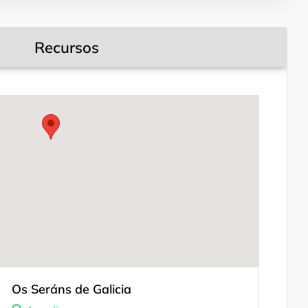
la localidad pontevedresa
de Toutón
Recursos
Leyendas del camino
Os Seráns de Galicia
Sonidos del camino