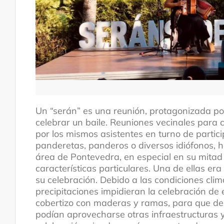
Un “serán” es una reunión, protagonizada po
Tradición oral
celebrar un baile. Reuniones vecinales para 
por los mismos asistentes en turno de parti
panderetas, panderos o diversos idiófonos, ha
área de Pontevedra, en especial en su mitad
características particulares. Una de ellas er
su celebración. Debido a las condiciones climá
precipitaciones impidieran la celebración de 
cobertizo con maderas y ramas, para que dent
podían aprovecharse otras infraestructuras ya