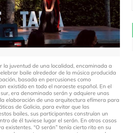
r la juventud de una localidad, encaminada a
celebrar baile alrededor de la música producida
cipación, basada en percusiones como
n existido en todo el noroeste español. En el
 sur, era denominado serán y adquiere unas
a la elaboración de una arquitectura efímera para
ticas de Galicia, para evitar que las
estos bailes, sus participantes construían un
ro de él tuviese lugar el serán. En otros casos
 existentes. “O serán” tenía cierto rito en su