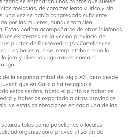
enzarlo se entonaran unos cantos que suelen
as melodías, de carácter lento y lírico y sin
, una vez se había congregado suficiente
etado por las mujeres, aunque también
a. Estas podían acompañarse de otros idiófonos
lares existentes en la vecina provincia de
gunos puntos de Pontevedra (As Cortellas) se
. Los bailes que se interpretaban eran la
 la jota y diversos agarrados, como el
 tango.
o de la segunda mitad del siglo XX, pero desde
uvenil que en Galicia ha recogido e
tado estos seráns, hasta el punto de haberlos
vedra y haberlos exportado a otras provincias
rasia de estas celebraciones en cada una de las
ructuras tales como pabellones o locales
calidad organizadora provee al serán de