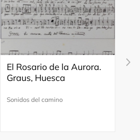
El Rosario de la Aurora.
T
Graus, Huesca
c
Z
Sonidos del camino
S