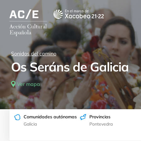
Rutas para todos los gustos por nue
Sonidos del camino
Os Seráns de Galicia
Ver mapa
Acogida tradicional
Comunidades autónomas
Provincias
Galicia
Pontevedra