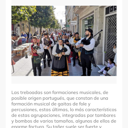
Comarcas
Baixo Miño
Localidades
A Guarda, El Rosal, Tomiño
Denominación
Treboada y Fiesta del Monte
Fechas
Fiesta del Monte: segunda semana de agosto.
Otras treboadas: en carnavales, navidad y otras
fiestas
Las treboadas son formaciones musicales, de
posible origen portugués, que constan de una
formación musical de gaitas de fole y
percusiones, estas últimas, lo más característicos
de estas agrupaciones, integradas por tambores
y bombos de varios tamaños, algunos de ellos de
enorme factura. Su tañer suele ser fuerte y