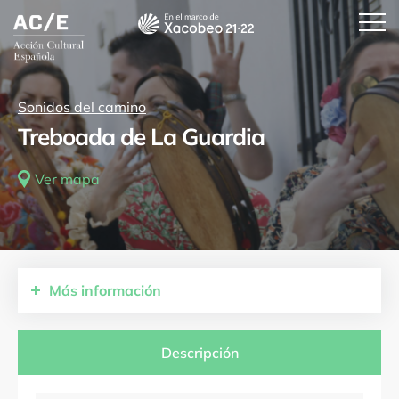
Sonidos del camino
Treboada de La Guardia
Ver mapa
Más
información
Comunidades autónomas
Galicia
Descripción
Provincias
Pontevedra