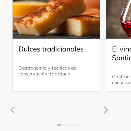
Dulces tradicionales
El vi
Santi
Gastronomía y técnicas de
conservación tradicional
Gastrono
conserva