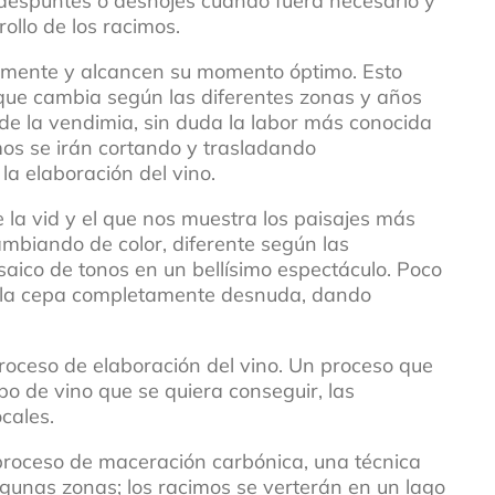
s despuntes o deshojes cuando fuera necesario y
ollo de los racimos.
mente y alcancen su momento óptimo. Esto
 que cambia según las diferentes zonas y años
 de la vendimia, sin duda la labor más conocida
os se irán cortando y trasladando
a elaboración del vino.
 la vid y el que nos muestra los paisajes más
cambiando de color, diferente según las
aico de tonos en un bellísimo espectáculo. Poco
 a la cepa completamente desnuda, dando
roceso de elaboración del vino. Un proceso que
ipo de vino que se quiera conseguir, las
cales.
 proceso de maceración carbónica, una técnica
lgunas zonas; los racimos se verterán en un lago