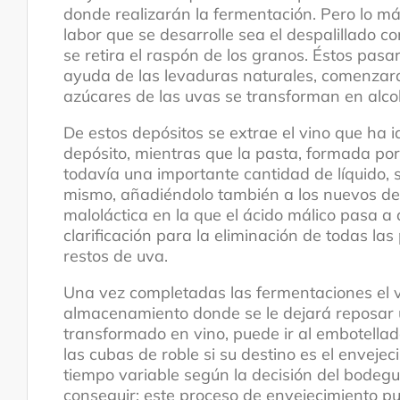
donde realizarán la fermentación. Pero lo má
labor que se desarrolle sea el despalillado 
se retira el raspón de los granos. Éstos pas
ayuda de las levaduras naturales, comenzará 
azúcares de las uvas se transforman en alco
De estos depósitos se extrae el vino que ha i
depósito, mientras que la pasta, formada por 
todavía una importante cantidad de líquido, s
mismo, añadiéndolo también a los nuevos dep
maloláctica en la que el ácido málico pasa a
clarificación para la eliminación de todas la
restos de uva.
Una vez completadas las fermentaciones el vi
almacenamiento donde se le dejará reposar u
transformado en vino, puede ir al embotellad
las cubas de roble si su destino es el envej
tiempo variable según la decisión del bodegu
conseguir; este proceso de envejecimiento p