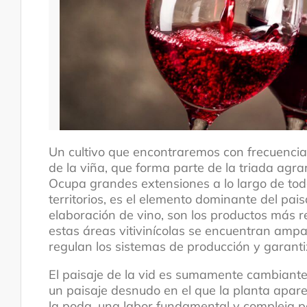
Un cultivo que encontraremos con frecuencia
Tradición oral
de la viña, que forma parte de la triada agrar
Ocupa grandes extensiones a lo largo de todo
territorios, es el elemento dominante del pai
elaboración de vino, son los productos más 
estas áreas vitivinícolas se encuentran am
regulan los sistemas de producción y garantiz
El paisaje de la vid es sumamente cambiante
un paisaje desnudo en el que la planta apa
la poda, una labor fundamental y compleja pa