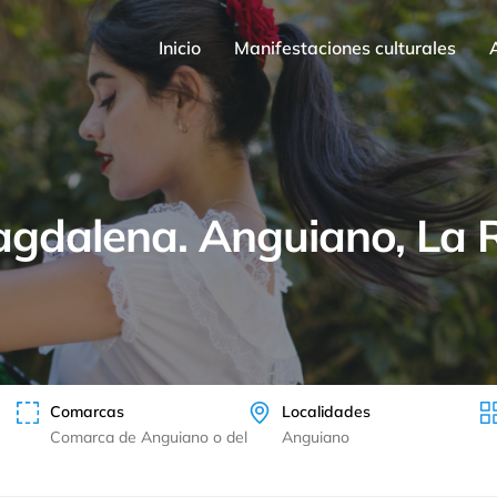
Inicio
Manifestaciones culturales
stro patrimonio inmaterial
gdalena. Anguiano, La R
Arquitecturas del paisaje
Comarcas
Localidades
Comarca de Anguiano o del
Anguiano
Alto Najerilla