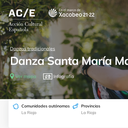
Rutas para todos los gustos por nue
Danzas tradicionales
Danza Santa María Ma
Ver mapa
Infografía
Acogida tradicional
Comunidades autónomas
Provincias
La Rioja
La Rioja