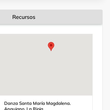
Danza de los Zancos
festividad de Santa María
Magdalena. También se
danza en el momento en
que la Santa es llevada
Recursos
desde su ermita hasta la
parroquia de San Andrés
(mes de mayo), y en el
camino de vuelta
(septiembre).
Leyendas del camino
Danza Santa María Magdalena.
Sonidos del camino
Anguiano, La Rioja