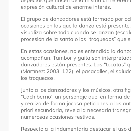
aspectos que hacen de la misma un referente 
expresión cultural de enorme interés.
El grupo de danzadores está formado por och
ocasiones en las que la danza está presente. 
visualiza sobre todo cuando se lanzan (escal
procesión de la santa o los “troqueaos” que s
En estas ocasiones, no es entendida la danza 
acompañan. Tambor y gaita son interpretada
danzadores están presentes. Las “tocatas” qu
(Martínez: 2003, 122): el pasacalles, el saludo,
los troqueaos.
Junto a los danzadores y los músicos, otra fi
“Cachiberrio”, un personaje que, en forma de 
y realiza de forma jocosa peticiones a las au
priori secundaria, revela la necesaria transgr
numerosas ocasiones festivas.
Respecto a la indumentaria destacar el uso de