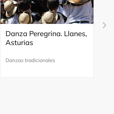
Danza Peregrina. Llanes,
D
Asturias
C
H
Danzas tradicionales
D