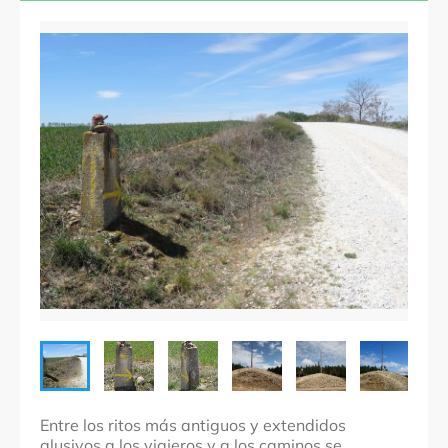
León
Comarcas
Localidades
Foncebadón
Denominación
Acarreo y amontonamiento de piedras
Otras denominaciones: Milladoiros (gallego) /
Montjoies (francés)
Fechas
Desde la Antigüedad hasta hoy
Entre los ritos más antiguos y extendidos
alusivos a los viajeros y a los caminos se