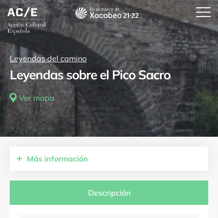
Leyendas del camino
Leyendas sobre el Pico Sacro
Ver mapa
Más
información
Comunidades autónomas
Galicia
Descripción
Provincias
A Coruña