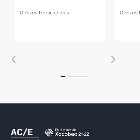
Danzas tradicionales
Danzas t