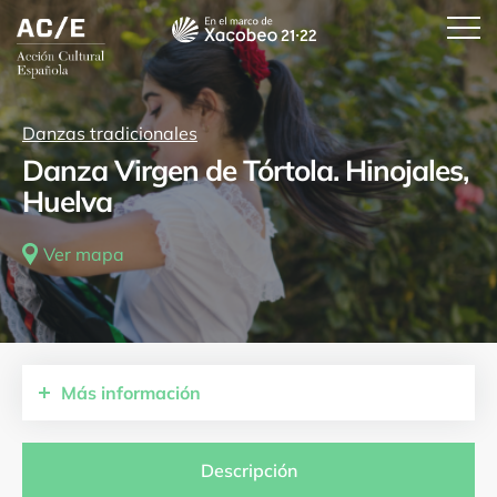
Danzas tradicionales
Danza Virgen de Tórtola. Hinojales,
Huelva
Ver mapa
Más
información
Comunidades autónomas
Andalucía
Descripción
Provincias