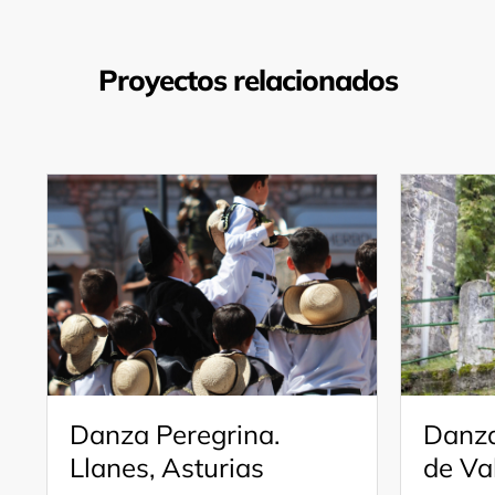
Proyectos relacionados
Danza Peregrina.
Danza
Llanes, Asturias
de Va