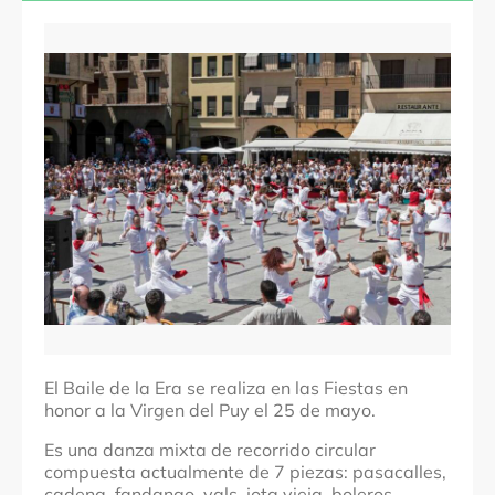
Navarra
Comarcas
Tierra Estella
Localidades
Estella
Denominación
Baile de la Era
Fechas
Fiestas de la Virgen del Puy 25 de mayo
El Baile de la Era se realiza en las Fiestas en
honor a la Virgen del Puy el 25 de mayo.
Es una danza mixta de recorrido circular
compuesta actualmente de 7 piezas: pasacalles,
cadena, fandango, vals, jota vieja, boleros,