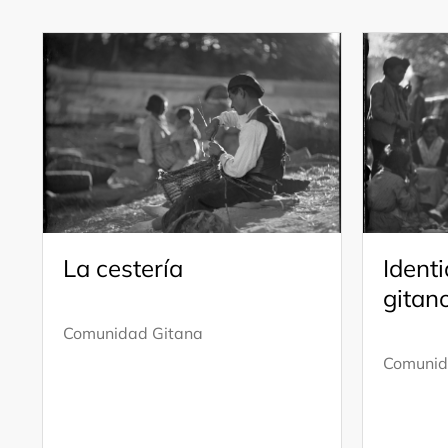
La cestería
Ident
gitan
Comunidad Gitana
Comunid