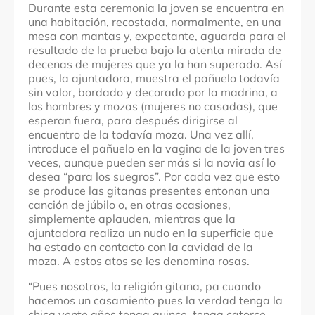
Durante esta ceremonia la joven se encuentra en
una habitación, recostada, normalmente, en una
mesa con mantas y, expectante, aguarda para el
resultado de la prueba bajo la atenta mirada de
decenas de mujeres que ya la han superado. Así
pues, la ajuntadora, muestra el pañuelo todavía
sin valor, bordado y decorado por la madrina, a
los hombres y mozas (mujeres no casadas), que
esperan fuera, para después dirigirse al
encuentro de la todavía moza. Una vez allí,
introduce el pañuelo en la vagina de la joven tres
veces, aunque pueden ser más si la novia así lo
desea “para los suegros”. Por cada vez que esto
se produce las gitanas presentes entonan una
canción de júbilo o, en otras ocasiones,
simplemente aplauden, mientras que la
ajuntadora realiza un nudo en la superficie que
ha estado en contacto con la cavidad de la
moza. A estos atos se les denomina rosas.
“Pues nosotros, la religión gitana, pa cuando
hacemos un casamiento pues la verdad tenga la
chica vente años tenga quince, tenga catorce,