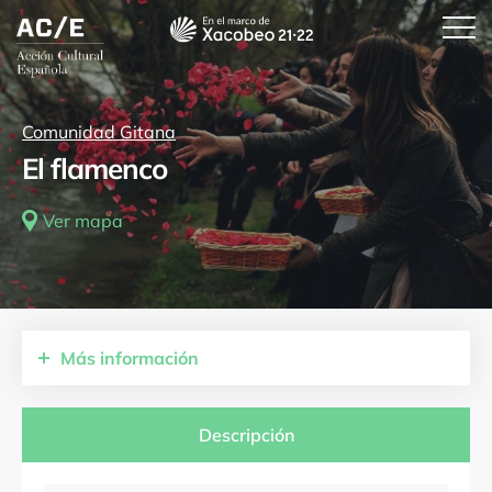
Comunidad Gitana
El flamenco
Ver mapa
Más
información
Comunidades autónomas
Aragón
Descripción
Provincias
Zaragoza