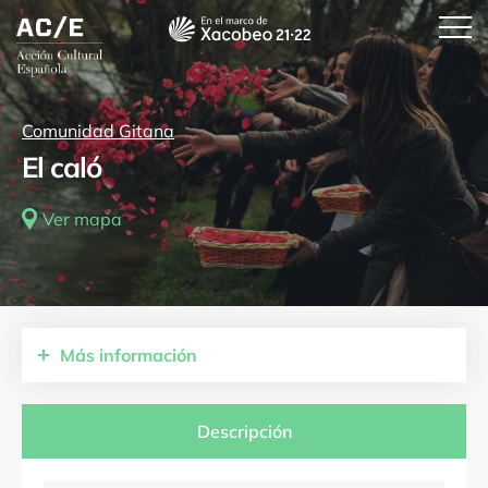
Comunidad Gitana
El caló
Ver mapa
Más
información
Comunidades autónomas
Aragón
Descripción
Provincias
Zaragoza