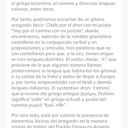
el griego bizantino, el rumano y diversas lenguas
eslavas, entre otras.
Por tanto, podríamos escuchar de un gitano
aragonés decir:
Chálo por el dron con mi púska
“Voy por el camino con mi pistola”, donde
encontramos, además de la notable gramática
castellana en la conjugación verbal y en
preposiciones y artículos, tres palabras que no
son castellanas pero que, a la vez, tienen origen
en tres lenguas distintas. El verbo
chalar, “ir”,
que
proviene de lo que algunos autores llaman
protorromani
, la lengua que hablarían los gitanos
a su salida de la India y antes de llegar a Europa
y, por tanto, emparentada con el hindi y demás
lenguas indoarias. El sustantivo
dron
, “camino”,
que proviene del griego antiguo (Δρόμος
Drómos
significa “calle” en griego actual) y
puska
del
rumano
puşcă “fusil, rifle” .
Por otro lado, está por valorar la presencia de
elementos léxicos del aragonés en la manera
propia de hablar del Pueblo Gitano en Aragón