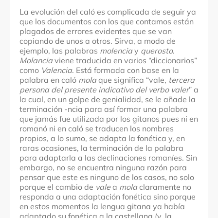
La evolución del caló es complicada de seguir ya
que los documentos con los que contamos están
plagados de errores evidentes que se van
copiando de unos a otros. Sirva, a modo de
ejemplo, las palabras
molencia
y
querosto
.
Molancia
viene traducida en varios “diccionarios”
como
Valencia
. Está formada con base en la
palabra en caló
mola
que significa “vale,
tercera
persona del presente indicativo del verbo valer
” a
la cual, en un golpe de genialidad, se le añade la
terminación -ncia para así formar una palabra
que jamás fue utilizada por los gitanos pues ni en
romanó ni en caló se traducen los nombres
propios, a lo sumo, se adapta la fonética y, en
raras ocasiones, la terminación de la palabra
para adaptarla a las declinaciones romaníes. Sin
embargo, no se encuentra ninguna razón para
pensar que este es ninguno de los casos, no solo
porque el cambio de
vale
a
mola
claramente no
responda a una adaptación fonética sino porque
en estos momentos la lengua gitana ya había
adaptado su fonética a la castellana (v. la