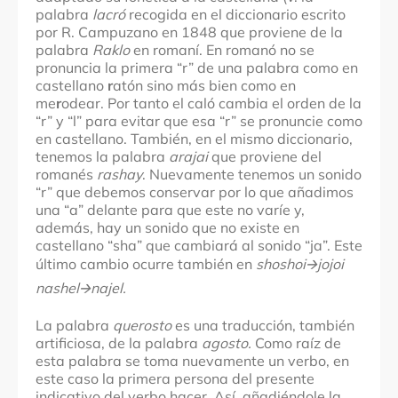
palabra
lacró
recogida en el diccionario escrito
por R. Campuzano en 1848 que proviene de la
palabra
Raklo
en romaní. En romanó no se
pronuncia la primera “r” de una palabra como en
castellano
r
atón sino más bien como en
me
r
odear. Por tanto el caló cambia el orden de la
“r” y “l” para evitar que esa “r” se pronuncie como
en castellano. También, en el mismo diccionario,
tenemos la palabra
arajai
que proviene del
romanés
rashay
. Nuevamente tenemos un sonido
“r” que debemos conservar por lo que añadimos
una “a” delante para que este no varíe y,
además, hay un sonido que no existe en
castellano “sha” que cambiará al sonido “ja”. Este
último cambio ocurre también en
shoshoi🡪jojoi
nashel🡪najel.
La palabra
querosto
es una traducción, también
artificiosa, de la palabra
agosto.
Como raíz de
esta palabra se toma nuevamente un verbo, en
este caso la primera persona del presente
indicativo del verbo hacer. Así, añadiéndole la