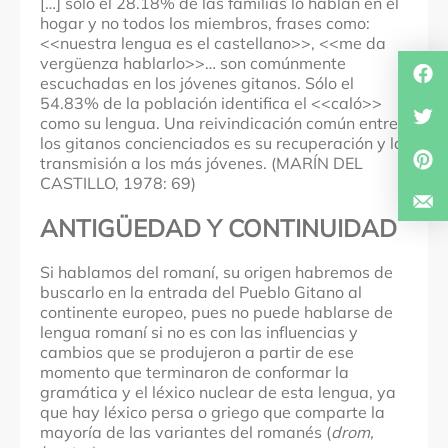
[…] sólo el 28.18% de las familias lo hablan en el
hogar y no todos los miembros, frases como:
<<nuestra lengua es el castellano>>, <<me da
vergüenza hablarlo>>… son comúnmente
escuchadas en los jóvenes gitanos. Sólo el
54.83% de la población identifica el <<caló>>
como su lengua. Una reivindicación común entre
los gitanos concienciados es su recuperación y la
transmisión a los más jóvenes. (MARÍN DEL
CASTILLO, 1978: 69)
ANTIGÜEDAD Y CONTINUIDAD
Si hablamos del romaní, su origen habremos de
buscarlo en la entrada del Pueblo Gitano al
continente europeo, pues no puede hablarse de
lengua romaní si no es con las influencias y
cambios que se produjeron a partir de ese
momento que terminaron de conformar la
gramática y el léxico nuclear de esta lengua, ya
que hay léxico persa o griego que comparte la
mayoría de las variantes del romanés (
drom,