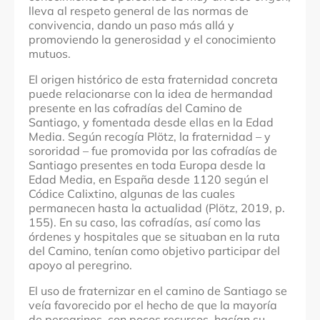
San Juan de Ortega
lleva al respeto general de las normas de
Arzúa
convivencia, dando un paso más allá y
Santiago de Compostela
promoviendo la generosidad y el conocimiento
mutuos.
Denominación
Fraternizar (uso social del Camino de Santiago)
El origen histórico de esta fraternidad concreta
puede relacionarse con la id
ea de hermandad
Fechas
presente en las cofradías
del Camino de
1970 hasta 2020. Estación: todo el año
Santiago,
y fomentada desde ellas en la Edad
Media. Según recogía
Plötz, la fraternidad – y
sororidad – fue promovida por las cofradías de
Santiago presentes en toda Europa desde la
Edad Media, en España desde 1120 según el
Códice Calixtino, algunas de las cuales
permanecen
hasta la actualidad
(Plötz, 2019, p.
155). En su caso, las cofradías, así como las
órdenes y hospitales que se situaban en la ruta
del Camino, tenían como objetivo participar del
apoyo al peregrino.
El uso de fraternizar en el ca
mino de Santiago se
veía favorecido por el hecho de que la mayoría
de peregrinos, con pocos recursos, hacían su