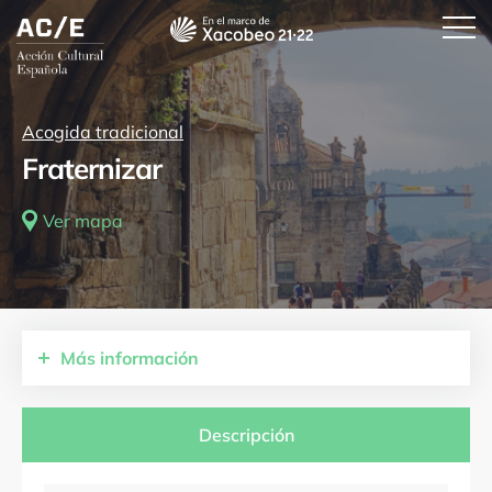
Acogida tradicional
Fraternizar
Ver mapa
Más
información
Comunidades autónomas
Comunidad Foral de Navarra
La Rioja
Descripción
Castilla y León
Galicia