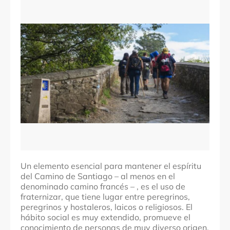
Provincias
Navarra
La Rioja
Burgos
A Coruña
Comarcas
Auñamendi
Cuenca de Pamplona
Logroño
Montes de Oca
Arzúa
Santiago
Un elemento esencial para mantener el espíritu
Localidades
del Camino de Santiago – al menos en el
Roncesvalles
denominado camino francés – , es el uso de
Larrasoaña
fraternizar, que tiene lugar entre peregrinos,
peregrinos y hostaleros, laicos o religiosos. El
Cízur Menor
hábito social es muy extendido, promueve el
Logroño
conocimiento de personas de muy diverso origen,