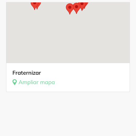
Fuentes Documentales
Documentación gráfica, audiovisual
Contactos
Investigador
Fraternizar
Ampliar mapa