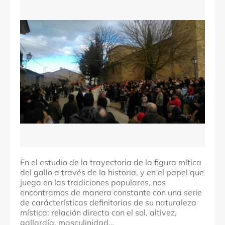
Comarcas
Alfoz de Toro
Localidades
Venialbo
Denominación
Coplas al gallo
Fechas
Festividad de la Virgen de Las Candelas. Primer fin
de semana de febrero
En el estudio de la trayectoria de la figura mítica
del gallo a través de la historia, y en el papel que
juega en las tradiciones populares, nos
encontramos de manera constante con una serie
de carácterísticas definitorias de su naturaleza
mística: relación directa con el sol, altivez,
gallardía, masculinidad…