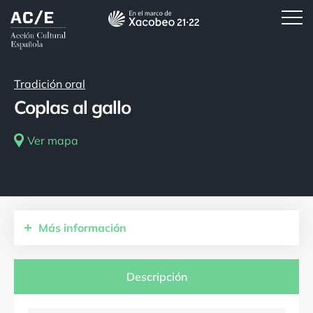
Tradición oral
Coplas al gallo
Ver mapa
Más
información
Comunidades autónomas
Castilla y León
Descripción
Provincias
Zamora